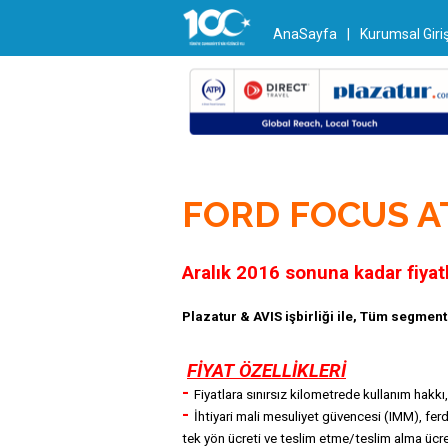
AnaSayfa
|
Kurumsal Giri
FORD FOCUS A
Aralık 2016 sonuna kadar fiyatla
Plazatur & AVIS işbirliği ile, Tüm segment
FİYAT ÖZELLİKLERİ
-
Fiyatlara sınırsız kilometrede kullanım hakk
-
İhtiyari mali mesuliyet güvencesi (IMM), ferdi
tek yön ücreti ve teslim etme/teslim alma ücret