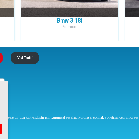
Bmw 3.18i
Premium
Yol Tarifi
isidir.
lmak üzere bir dizi kilit endüstri için kurumsal seyahat, kurumsal etkinlik yönetimi, çevrimiçi s