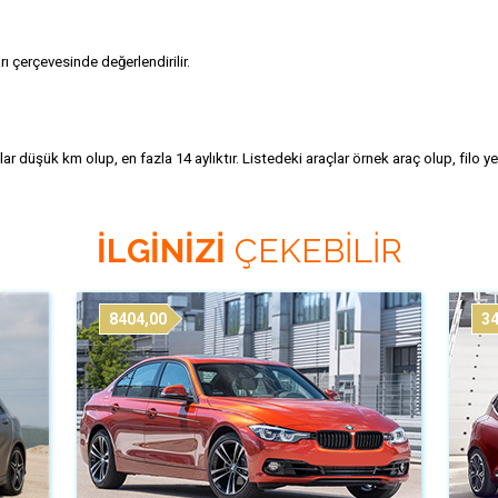
ı çerçevesinde değerlendirilir.
lar düşük km olup, en fazla 14 aylıktır. Listedeki araçlar örnek araç olup, filo y
İLGİNİZİ
ÇEKEBİLİR
8404,00
34