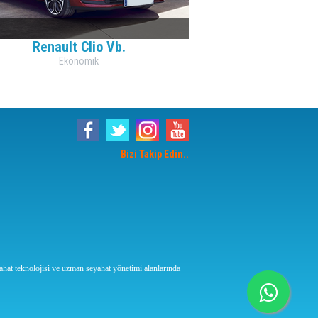
Renault Clio Vb.
Ekonomik
Bizi Takip Edin..
eyahat teknolojisi ve uzman seyahat yönetimi alanlarında