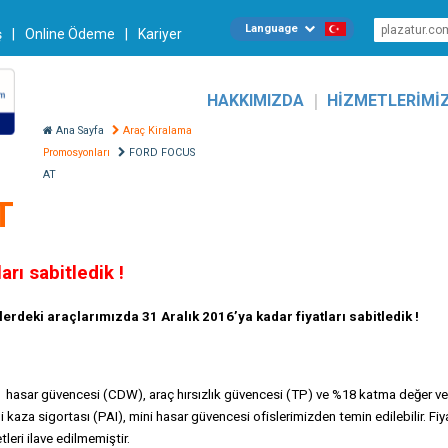
Language
ş
|
Online Ödeme
|
Kariyer
|
HAKKIMIZDA
HİZMETLERİMİ
Ana Sayfa
Araç Kiralama
Promosyonları
FORD FOCUS
AT
T
rı sabitledik !
lerdeki araçlarımızda 31 Aralık 2016’ya kadar fiyatları sabitledik !
ı, hasar güvencesi (CDW), araç hırsızlık güvencesi (TP) ve %18 katma değer verg
 kaza sigortası (PAI), mini hasar güvencesi ofislerimizden temin edilebilir. Fiyat
leri ilave edilmemiştir.