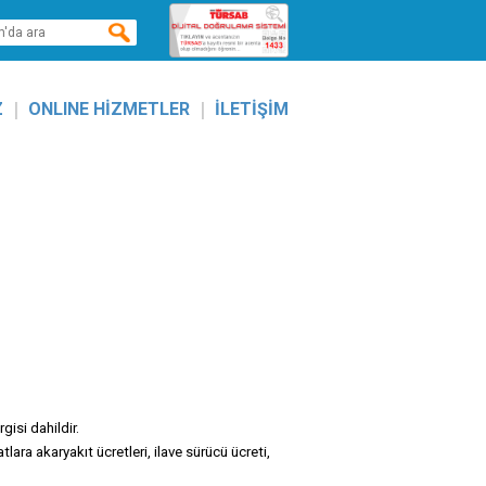
|
|
Z
ONLINE HİZMETLER
İLETİŞİM
isi dahildir.
lara akaryakıt ücretleri, ilave sürücü ücreti,