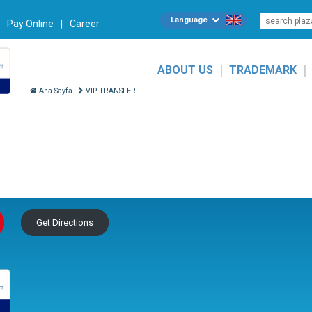
Language
|
Pay Online
|
Career
|
|
ABOUT US
TRADEMARK
Ana Sayfa
VIP TRANSFER
Get Directions