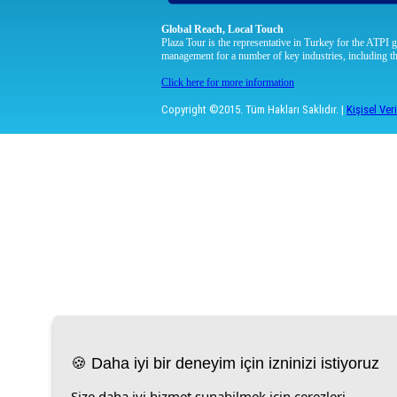
Global Reach, Local Touch
Plaza Tour is the representative in Turkey for the ATPI g
management for a number of key industries, including th
Click here for more information
Copyright ©2015. Tüm Hakları Saklıdır. |
Kişisel Ver
🍪 Daha iyi bir deneyim için izninizi istiyoruz
Size daha iyi hizmet sunabilmek için çerezleri