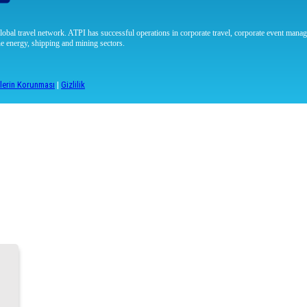
lobal travel network. ATPI has successful operations in corporate travel, corporate event manage
e energy, shipping and mining sectors.
ilerin Korunması
|
Gizlilik