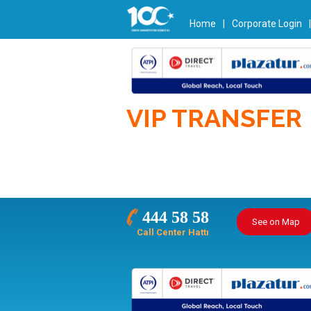
Home
|
Corporate Login
VIP TRANSFER
444 58 58
See on Map
Call Center Hattı